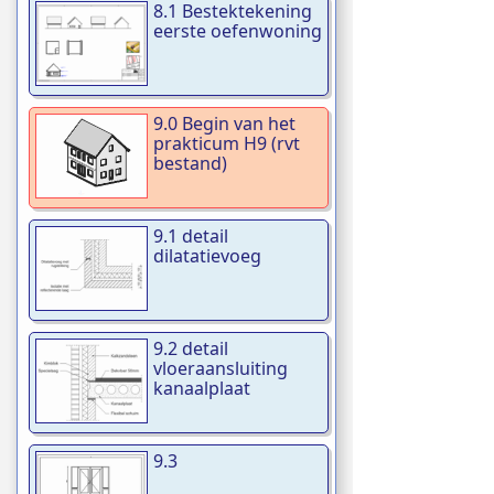
8.1 Bestektekening
eerste oefenwoning
9.0 Begin van het
prakticum H9 (rvt
bestand)
9.1 detail
dilatatievoeg
9.2 detail
vloeraansluiting
kanaalplaat
9.3