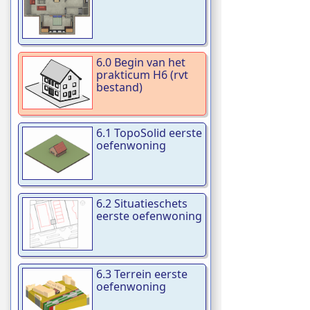
6.0 Begin van het
prakticum H6 (rvt
bestand)
6.1 TopoSolid eerste
oefenwoning
6.2 Situatieschets
eerste oefenwoning
6.3 Terrein eerste
oefenwoning