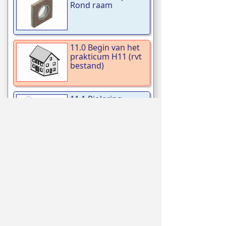
Rond raam
11.0 Begin van het
prakticum H11 (rvt
bestand)
11.1 Riolering
woning1
11.3 Kolommen en
spanten Woning 1
11.4 Wapeningsnet
Woning 2