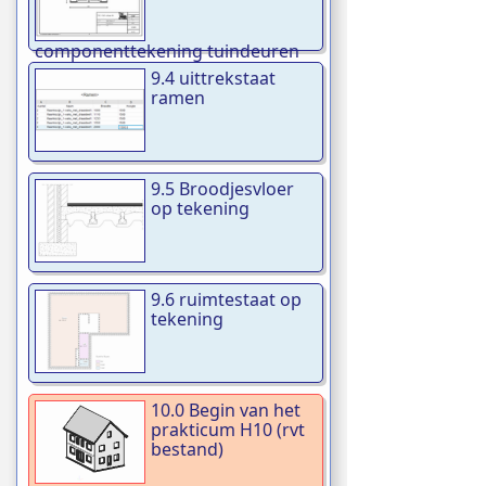
componenttekening tuindeuren
9.4 uittrekstaat
ramen
9.5 Broodjesvloer
op tekening
9.6 ruimtestaat op
tekening
10.0 Begin van het
prakticum H10 (rvt
bestand)