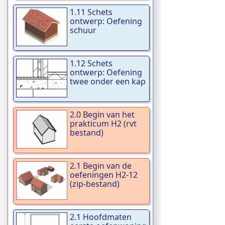
1.11 Schets
ontwerp: Oefening
schuur
1.12 Schets
ontwerp: Oefening
twee onder een kap
2.0 Begin van het
prakticum H2 (rvt
bestand)
2.1 Begin van de
oefeningen H2-12
(zip-bestand)
2.1 Hoofdmaten