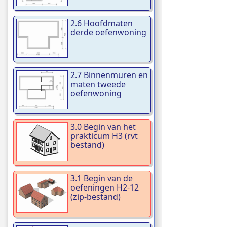
2.6 Hoofdmaten
derde oefenwoning
2.7 Binnenmuren en
maten tweede
oefenwoning
3.0 Begin van het
prakticum H3 (rvt
bestand)
3.1 Begin van de
oefeningen H2-12
(zip-bestand)