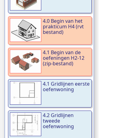
4.0 Begin van het
prakticum H4 (rvt
bestand)
4.1 Begin van de
oefeningen H2-12
(zip-bestand)
4.1 Gridlijnen eerste
oefenwoning
4.2 Gridlijnen
tweede
oefenwoning