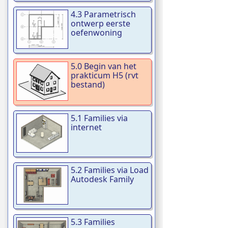
4.3 Parametrisch
ontwerp eerste
oefenwoning
5.0 Begin van het
prakticum H5 (rvt
bestand)
5.1 Families via
internet
5.2 Families via Load
Autodesk Family
5.3 Families