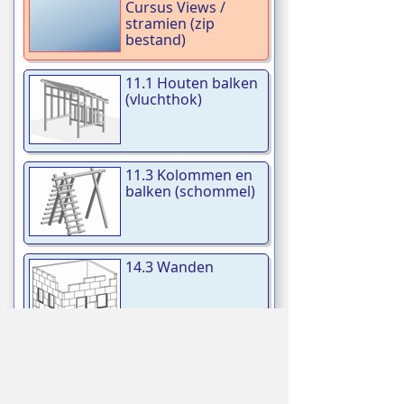
Cursus Views /
stramien (zip
bestand)
11.1 Houten balken
(vluchthok)
11.3 Kolommen en
balken (schommel)
14.3 Wanden
(kalkzandsteenblokken)
16.0 Vloeren:
Voorbereiding /
families (zip