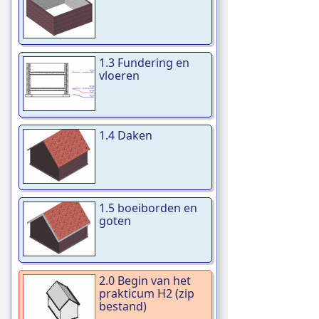
1.3 Fundering en
vloeren
1.4 Daken
1.5 boeiborden en
goten
2.0 Begin van het
prakticum H2 (zip
bestand)