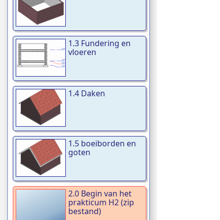
1.3 Fundering en
vloeren
1.4 Daken
1.5 boeiborden en
goten
2.0 Begin van het
prakticum H2 (zip
bestand)